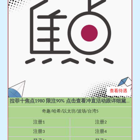
查看待遇
拉菲十焦点1980 限注90% 点击查看冲直活动跟详细黛玉
奇趣/哈希/以太坊/波场/台湾5
注册1
注册2
注册3
注册4