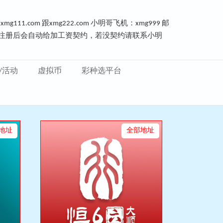
g111.com 跟xmg222.com 小明哥飞机：xmg999 邮
om 各平台注册后会自动给加工资契约，若没契约请联系小明
/活动
虚拟币
彩种选平台
地址
全部地址