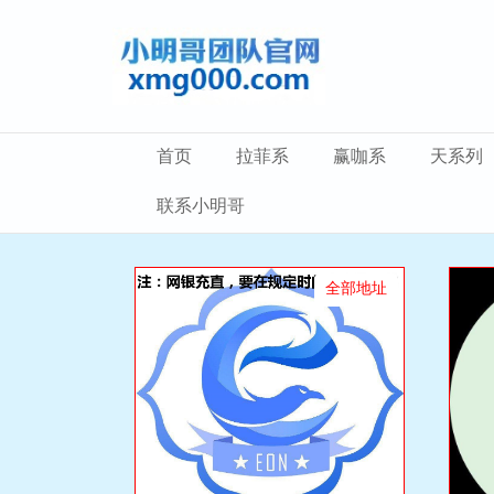
首页
拉菲系
赢咖系
天系列
联系小明哥
全部地址