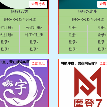
查看待遇
查看
恒行8八方
恒行7/北斗
1990+40+15%半月分红
1990+40+13%半月分红
分红注册1
分红注册2
注册1
注册2
分红注册3
纯工资注册
注册3
登录1
登录1
登录2
登录2
登录3
登录3
登录4
登录4
登录5
全部地址
全部