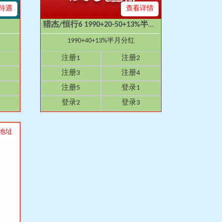
待遇
查看详情
猎杰/恒行6 1990+20-50+13%半月分红
1990+40+13%半月分红
注册1
注册2
注册3
注册4
注册5
登录1
登录2
登录3
地址