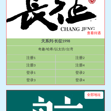
查看待遇
天系列-长征1998
奇趣/哈希/以太坊/台湾
注册1
注册2
注册3
注册4
登录1
登录2
登录3
登录4
全部地址