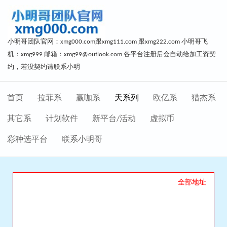
小明哥团队官网：xmg000.com跟xmg111.com 跟xmg222.com 小明哥飞
机：xmg999 邮箱：xmg99@outlook.com 各平台注册后会自动给加工资契
约，若没契约请联系小明
首页
拉菲系
赢咖系
天系列
欧亿系
猎杰系
其它系
计划软件
新平台/活动
虚拟币
彩种选平台
联系小明哥
全部地址