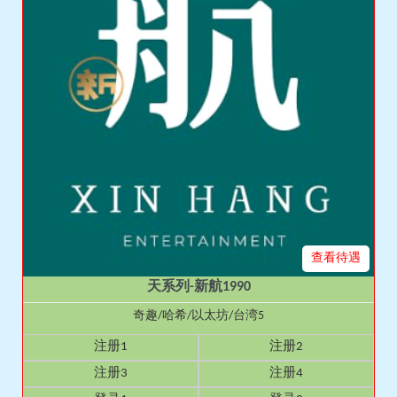
查看待遇
天系列-新航1990
奇趣/哈希/以太坊/台湾5
注册1
注册2
注册3
注册4