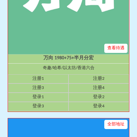
查看待遇
万向 1980+75+半月分宏
奇趣/哈希/以太坊/香港六合
注册1
注册2
注册3
注册4
登录1
登录2
登录3
登录4
全部地址